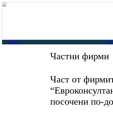
Начало
Eur
Частни фирми
Част от фирмит
“Евроконсултан
посочени по-до