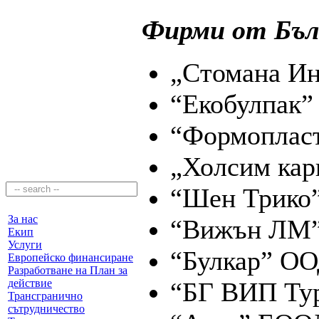
Фирми от Бъл
„Стомана И
“Екобулпак”
“Формоплас
„Холсим кар
“Шен Трико
За нас
“Вижън ЛМ
Екип
Услуги
“Булкар” О
Европейско финансиране
Разработване на План за
действие
“БГ ВИП Ту
Трансгранично
сътрудничество