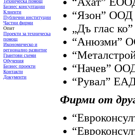
“Ахат” ЕОО
Техническа помощ
Бизнес консултации
“Язон” ООД
Клиенти
Публични институции
Частни фирми
„Дъ глас ко
Опит
Проекти за техническа
“Анюзми” 
помощ
Икономическо и
регионално развитие
“Металстрой
Грантови схеми
Обучения
“Начев” ОО
Бизнес проекти
Контакти
Документи
“Рувал” ЕАД
Фирми от дру
“Евроконсул
“Евроконсул