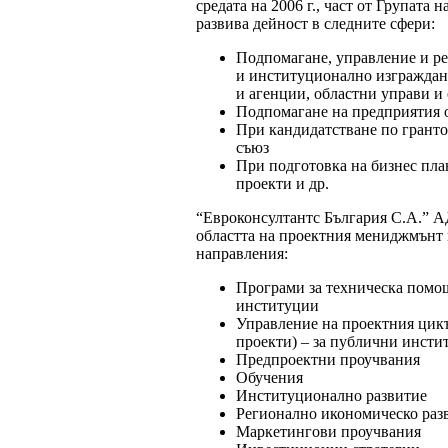
средата на 2006 г., част от Групата н
развива дейност в следните сфери:
Подпомагане, управление и ре
и институционално изграждан
и агенции, областни управи и
Подпомагане на предприятия о
При кандидатстване по грант
съюз
При подготовка на бизнес пла
проекти и др.
“Евроконсултантс България С.А.” 
областта на проектния мениджмънт 
направления:
Програми за техническа помо
институции
Управление на проектния цик
проекти) – за публични инст
Предпроектни проучвания
Обучения
Институционално развитие
Регионално икономическо раз
Маркетингови проучвания