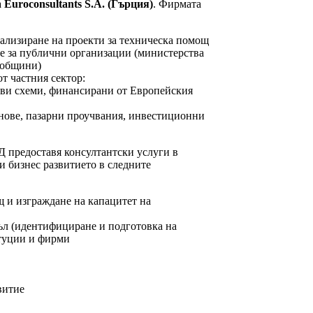
а
Euroconsultants S.A. (Гърция)
. Фирмата
ализиране на проекти за техническа помощ
е за публични организации (министерства
 общини)
т частния сектор:
ови схеми, финансирани от Европейския
нове, пазарни проучвания, инвестиционни
АД
предоставя консултантски услуги в
и бизнес развитието в следните
щ
и
изграждане на капацитет на
ъл (идентифициране и подготовка на
итуции и фирми
витие