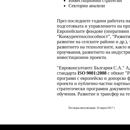
Инвестиционни стратегии
Секторни анализи
През последните години работата н
подготовката и управлението на пр
Европейските фондове (оперативн
“Конкурентноспособност”, “Развити
развитие на селските райони и др.
),
развитието на технологиите, както 
проучвания, развитието на индустр
инвестиционни проекти.
"Евроконсултантс България С.А." А
стандарта
ISO 9001:2008
с обхват "Р
програми с европейско и донорско 
проекти и публично-частни партньор
стратегически програмни документи
обучения. Развитие и трансфер на т
Последна актуализация: 20 април 2017 г.