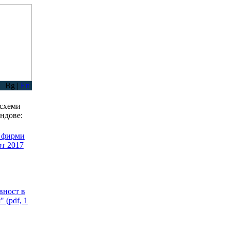
Bg |
En
 схеми
ндове:
а фирми
рт 2017
вност в
 (pdf, 1