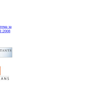
тема за
1:2008