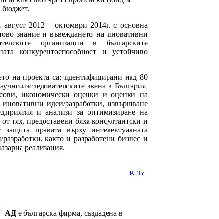
 бюджет.
 август 2012 – октомври 2014г. с основна
 ново знание и въвеждането на иновативни
ателските организации в българските
ната конкурентоспособност и устойчиво
ето на проекта са: идентифицирани над 80
аучно-изследователските звена в България,
нсови, икономически оценки и оценки на
0 иновативни идеи/разработки, извършване
едприятия и анализи за оптимизиране на
 от тях, предоставени бяха консултантски и
с защита правата върху интелектуалната
/разработки, както и разработени бизнес и
пазарна реализация.
”
АД
е българска фирма, създадена в