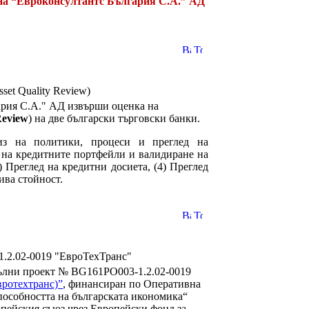
на “Евроконсултантс България С.А.” АД
set Quality Review)
гария С.А." АД извърши оценка на
Review
) на две български търговски банки.
из на политики, процеси и преглед на
д на кредитните портфейли и валидиране на
) Преглед на кредитни досиета, (4) Преглед
ива стойност.
.2.02-0019 "ЕвроТехТранс"
пълни проект № BG161PO003-1.2.02-0019
вротехтранс)”
, финансиран по Оперативна
пособността на българската икономика“
опейския съюз чрез Европейски фонд за