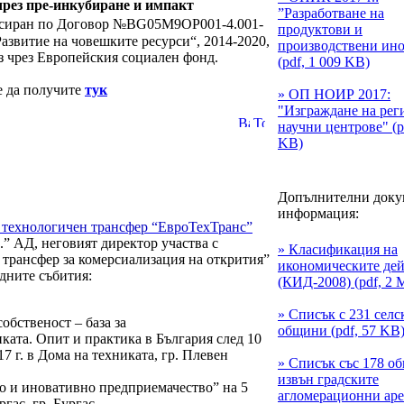
 чрез пре-инкубиране и импакт
”Разработване на
сиран по Договор №BG05M9OP001-4.001-
продуктови и
азвитие на човешките ресурси“, 2014-2020,
производствени ин
 чрез Европейския социален фонд.
(pdf, 1 009 KB)
е да получите
тук
» ОП НОИР 2017:
"Изграждане на рег
научни центрове" (p
KB)
Допълнителни доку
информация:
 технологичен трансфер “ЕвроТехТранс”
” АД, неговият директор участва с
» Класификация на
 трансфер за комерсиализация на открития”
икономическите де
дните събития:
(КИД-2008) (pdf, 2 
» Списък с 231 селс
бственост – база за
общини (pdf, 57 KB
ката. Опит и практика в България след 10
7 г. в Дома на техниката, гр. Плевен
» Списък със 178 о
извън градските
о и иновативно предприемачество” на 5
агломерационни ареа
гас, гр. Бургас