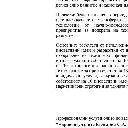
регионално развитие и националния
Проектът беше изпълнен в периода
цел: насърчаване на трансфера на
технологии от научно-изследов
предприятия за подкрепа на тях
развитие.
Основните резултати от изпълнени
иновативни идеи и разработки от н
извършване на технически, фина
интелектуалната собственост на 1
на 10 технологични одити на пр
технологиите за производство на 15
юридически услуги, свързани съ
собственост на 10 иновативни идеи
маркетингови стратегии за тяхната 
Професионални услуги близо до вас
“Евроконсултантс България С.А.