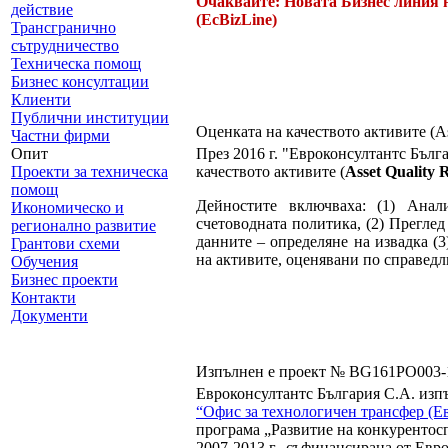
Очаквайте: Новата Бизнес линия 
действие
(EcBizLine)
Трансгранично
сътрудничество
Техническа помощ
Бизнес консултации
Клиенти
Публични институции
Оценката на качеството активите (As
Частни фирми
Опит
През 2016 г. "Евроконсултантс Бъл
Проекти за техническа
качеството активите (
Asset Quality 
помощ
Дейностите включваха: (1) Анал
Икономическо и
счетоводната политика, (2) Прегле
регионално развитие
данните – определяне на извадка (3
Грантови схеми
на активите, оценявани по справедл
Обучения
Бизнес проекти
Контакти
Документи
Изпълнен е проект № BG161PO003-1
Евроконсултантс България С.А. из
“Офис за технологичен трансфер (Е
програма „Развитие на конкурентос
2007-2013 г., съфинансирана от Евр