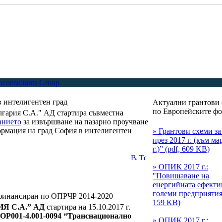
oconsultants Group
в интелигентен град
Актуални грантови
по Европейските фо
ългария С.А." АД стартира съвместна
анието
за извършване на пазарно проучване
формация на град София в интелигентен
» Грантови схеми з
през 2017 г. (към ма
г.)” (pdf, 609 KB)
» ОПИК 2017 г.:
"Повишаване на
енергийната ефекти
големи предприятия"
финансиран по ОПРЧР 2014-2020
159 KB)
 С.А.” АД
стартира на
1
5.
10
.201
7
г.
P001-4.001-0094
“
Транснационално
» ОПИК 2017 г.: