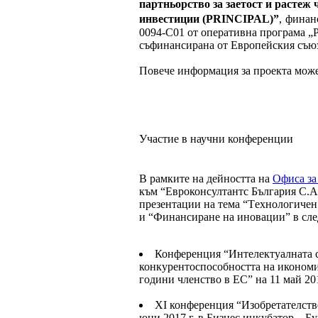
партньорство за заетост и растеж
инвестиции (PRINCIPAL)”
,
финан
0094-С01 от оперативна програма „Р
съфинансирана от Европейския съюз
Повече информация за проекта мож
Участие в научни конференции
В рамките на дейността на
Офиса за
към “Евроконсултантс България С.А.
презентации на тема “Tехнологичeн
и “Финансиране на иновации” в сле
Конференция “Интелектуалната со
конкурентоспособността на икономи
години членство в ЕС” на 11 май 201
XI конференция “Изобретателств
юни 2017 г. в Бизнес инкубатор – Бур