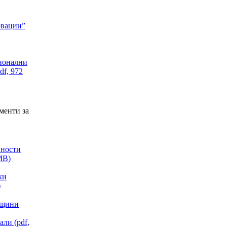
овации”
ионални
df, 972
менти за
йности
MB)
ки
)
бщини
ли (pdf,