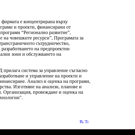
а фирмата е концентрирана върху
ограми и проекти, финансирани от
и програми
“Регионално развитие”,
е на човешките ресурси”,
Програмата
за
 трансграничното сътрудничество,
и разработването на предпроектни
иални зони и обслужването на
Д прилага система за управление съгласно
азработване и управление на проекти и
финансиране. Анализ и оценка на програми,
ства. Изготвяне на анализи, планове и
. Организация, провеждане и оценка на
ехнологии".