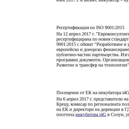
Ресертификация по ISO 9001:2015
На 12 април 2017 г. "Евроконсултан
ресертифицирана по новия стандарт 
9001:2015 с обхват "Разработване и
европейско и донорско финансиране
публично-частни партньорства. Изго
програмни документи. Организация,
Развитие и трансфер на технологии"
Посещение от ЕК на инкубатора i4G
На 6 април 2017 г. представители н
Крецу, комисар по регионалната по
на ЕК и директори на дирекции в Г
посетиха
инкубатора i4G
в Солун, у