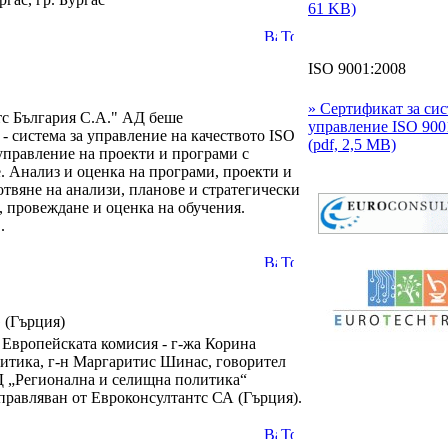
61 KB)
ISO 9001:2008
» Сертификат за сис
тс България С.А." АД беше
управление ISO 900
- система за управление на качеството ISO
(pdf, 2,5 MB)
 управление на проекти и програми с
. Анализ и оценка на програми, проекти и
твяне на анализи, планове и стратегически
 провеждане и оценка на обучения.
.
 (Гърция)
а Европейската комисия - г-жа Корина
литика, г-н Маргаритис Шинас, говорител
Д „Регионална и селищна политика“
правляван от Евроконсултантс СА (Гърция).