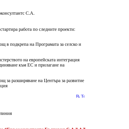
оконсултантс С.А.
стартира работа по следните проекти:
ощ в подкрепа на Програмата за селско и
стерството на европейската интеграция
единяване към ЕС и прилагане на
ощ за разширяване на Центъра за развитие
рция
 линия