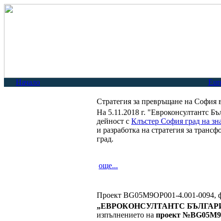
Начало
Eur
Стратегия за превръщане на София 
На 5.11.2018 г. "Евроконсултантс Б
дейност с
Клъстер София град на зн
и разработка на стратегия за транс
град.
още...
Проект BG05M9OP001-4.001-0094, 
„ЕВРОКОНСУЛТАНТС БЪЛГАРИЯ
изпълнението на
проект №BG05M9O